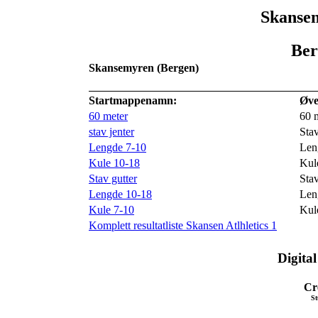
Skansen
Ber
Skansemyren (Bergen)
Startmappenamn:
Øve
60 meter
60 
stav jenter
Sta
Lengde 7-10
Len
Kule 10-18
Kul
Stav gutter
Sta
Lengde 10-18
Len
Kule 7-10
Kul
Komplett resultatliste Skansen Atlhletics 1
Digita
Cr
St