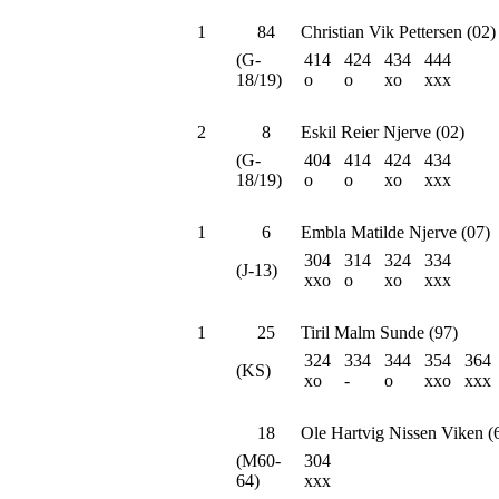
1
84
Christian Vik Pettersen (02)
(G-
414
424
434
444
18/19)
o
o
xo
xxx
2
8
Eskil Reier Njerve (02)
(G-
404
414
424
434
18/19)
o
o
xo
xxx
1
6
Embla Matilde Njerve (07)
304
314
324
334
(J-13)
xxo
o
xo
xxx
1
25
Tiril Malm Sunde (97)
324
334
344
354
364
(KS)
xo
-
o
xxo
xxx
18
Ole Hartvig Nissen Viken (
(M60-
304
64)
xxx