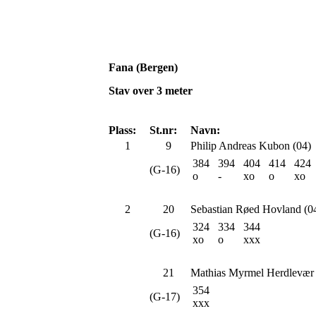
Fana (Bergen)
Stav over 3 meter
Plass:
St.nr:
Navn:
1
9
Philip Andreas Kubon (04)
384
394
404
414
424
(G-16)
o
-
xo
o
xo
2
20
Sebastian Røed Hovland (0
324
334
344
(G-16)
xo
o
xxx
21
Mathias Myrmel Herdlevær 
354
(G-17)
xxx