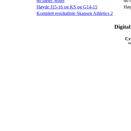
60 meter Jenter
60 
Høyde J15-16 og KS og G14-15
Hø
Komplett resultatliste Skansen Athletics 2
Digita
Cr
St